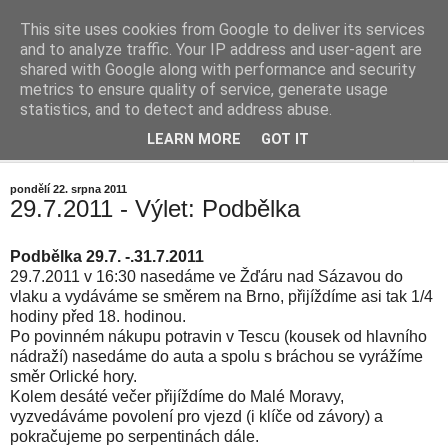
This site uses cookies from Google to deliver its services
Cestičky blog
and to analyze traffic. Your IP address and user-agent are
shared with Google along with performance and security
metrics to ensure quality of service, generate usage
... okolo vesničky (aneb mrňavý Internetový deníček)
statistics, and to detect and address abuse.
LEARN MORE
GOT IT
▼
pondělí 22. srpna 2011
29.7.2011 - Výlet: Podbělka
Podbělka 29.7. -.31.7.2011
29.7.2011 v 16:30 nasedáme ve Žďáru nad Sázavou do
vlaku a vydáváme se směrem na Brno, přijíždíme asi tak 1/4
hodiny před 18. hodinou.
Po povinném nákupu potravin v Tescu (kousek od hlavního
nádraží) nasedáme do auta a spolu s bráchou se vyrážíme
směr Orlické hory.
Kolem desáté večer přijíždíme do Malé Moravy,
vyzvedáváme povolení pro vjezd (i klíče od závory) a
pokračujeme po serpentinách dále.