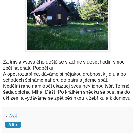
Za tmy a vytrvalého deště se vracíme v deset hodin v noci
zpět na chatu Podbělku.
A opět roztápíme, dáváme si nějakou drobnost k jídlu a po
schodech šplháme nahoru do patru a jdeme spát.
Nedělní ráno nám opět ukazuej svou nevlídnou tvář. Temně
šedá obloha. Mlha. Déšť. Po krátkém snědku se pustíme do
uklízení a vydáváme se zpět pěšinkou k žebříku a k domovu.
v
7:00
Sdílet