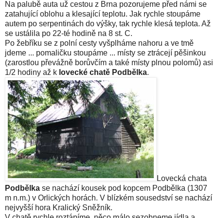
Na palubě auta už cestou z Brna pozorujeme před námi se
zatahující oblohu a klesající teplotu. Jak rychle stoupáme
autem po serpentinách do výšky, tak rychle klesá teplota. Až
se ustálila po 22-té hodině na 8 st. C.
Po žebříku se z polní cesty vyšplháme nahoru a ve tmě
jdeme ... pomaličku stoupáme ... místy se ztrácejí pěšinkou
(zarostlou převážně borůvčím a také místy plnou polomů) asi
1/2 hodiny až k
lovecké chatě Podbělka
.
Lovecká chata
Podbělka
se nachází kousek pod kopcem Podbělka (1307
m n.m.) v Orlických horách. V blízkém sousedství se nachází
nejvyšší hora Kralický Sněžník.
V chatě rychle roztápíme, něco málo sezobneme jídla a