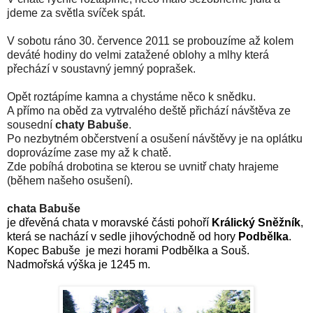
jdeme za světla svíček spát.
V sobotu ráno 30. července 2011 se probouzíme až kolem
deváté hodiny do velmi zatažené oblohy a mlhy která
přechází v soustavný jemný poprašek.
Opět roztápíme kamna a chystáme něco k snědku.
A přímo na oběd za vytrvalého deště přichází návštěva ze
sousední
chaty Babuše
.
Po nezbytném občerstvení a osušení návštěvy je na oplátku
doprovázíme zase my až k chatě.
Zde pobíhá drobotina se kterou se uvnitř chaty hrajeme
(během našeho osušení).
chata Babuše
je dřevěná chata v moravské části pohoří
Králický Sněžník
,
která se
nachází v sedle jihovýchodně od hory
Podbělka
.
Kopec Babuše je mezi horami Podbělka a Souš.
Nadmořská výška je 1245 m.