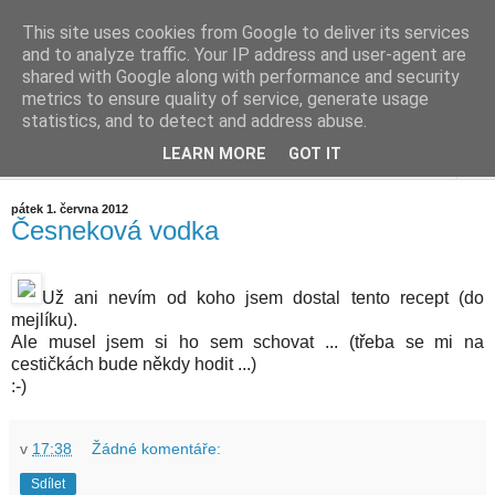
This site uses cookies from Google to deliver its services
Cestičky blog
and to analyze traffic. Your IP address and user-agent are
shared with Google along with performance and security
metrics to ensure quality of service, generate usage
... okolo vesničky (aneb mrňavý Internetový deníček)
statistics, and to detect and address abuse.
LEARN MORE
GOT IT
▼
pátek 1. června 2012
Česneková vodka
Už ani nevím od koho jsem dostal tento recept (do
mejlíku).
Ale musel jsem si ho sem schovat ... (třeba se mi na
cestičkách bude někdy hodit ...)
:-)
v
17:38
Žádné komentáře:
Sdílet