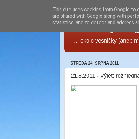
This site uses cookies from Google to de
are shared with Google along with perfo
statistics, and to detect and address a
Cestičky blo
... okolo vesničky (aneb 
STŘEDA 24. SRPNA 2011
21.8.2011 - Výlet: rozhled