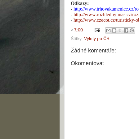
Odkazy:
-
http://www.trhovakamenice.cz/r
-
http://www.rozhlednyunas.cz/roz
-
http://www.czecot.cz/turisticky
v
7:00
Štítky:
Výlety po ČR
Žádné komentáře:
Okomentovat