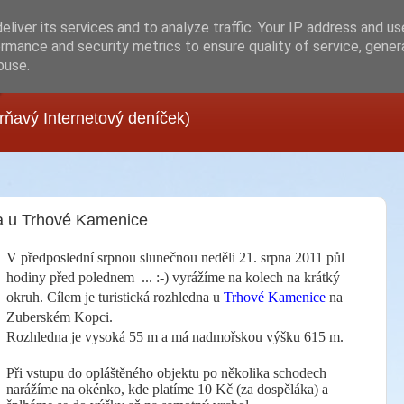
liver its services and to analyze traffic. Your IP address and u
rmance and security metrics to ensure quality of service, gene
buse.
g
mrňavý Internetový deníček)
na u Trhové Kamenice
V předposlední srpnou slunečnou neděli 21. srpna 2011 půl
hodiny před polednem ... :-)
vyrážíme na kolech na krátký
okruh. Cílem je turistická rozhledna u
Trhové Kamenice
na
Zuberském Kopci.
Rozhledna je vysoká 55 m a má nadmořskou výšku 615 m.
Při vstupu do opláštěného objektu po několika schodech
narážíme na okénko, kde platíme 10 Kč (za dospěláka) a