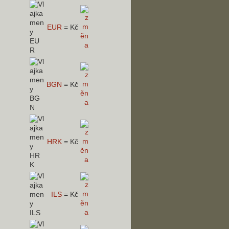
EUR
=
Kč
BGN
=
Kč
HRK
=
Kč
ILS
=
Kč