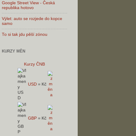
Google Street View - Česká
republika hotovo
Výlet: auto se rozjede do kopce
samo
To si tak jdu pĕší zónou
KURZY MĚN
Kurzy ČNB
USD
=
Kč
GBP
=
Kč