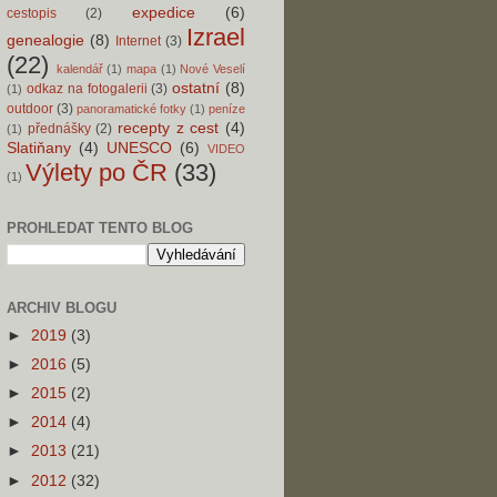
expedice
(6)
cestopis
(2)
Izrael
genealogie
(8)
Internet
(3)
(22)
kalendář
(1)
mapa
(1)
Nové Veselí
ostatní
(8)
odkaz na fotogalerii
(3)
(1)
outdoor
(3)
panoramatické fotky
(1)
peníze
recepty z cest
(4)
přednášky
(2)
(1)
Slatiňany
(4)
UNESCO
(6)
VIDEO
Výlety po ČR
(33)
(1)
PROHLEDAT TENTO BLOG
ARCHIV BLOGU
►
2019
(3)
►
2016
(5)
►
2015
(2)
►
2014
(4)
►
2013
(21)
►
2012
(32)