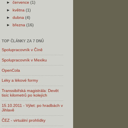
►
července
(1)
►
května
(1)
►
dubna
(4)
►
března
(16)
TOP ČLÁNKY ZA 7 DNŮ
Spolupracovník v Číně
Spolupracovník v Mexiku
OpenCola
Léky a lékové formy
Transsibiřská magistrála: Devět
tisíc kilometrů po kolejích
15.10.2011 - Výlet: po hradbách v
Jihlavě
ČEZ - virtuální prohlídky