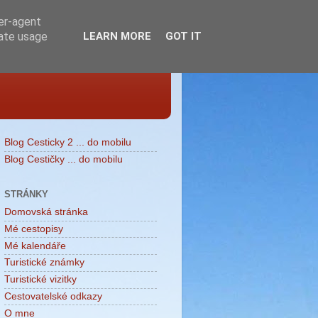
ser-agent
rate usage
LEARN MORE
GOT IT
Blog Cesticky 2 ... do mobilu
Blog Cestičky ... do mobilu
STRÁNKY
Domovská stránka
Mé cestopisy
Mé kalendáře
Turistické známky
Turistické vizitky
Cestovatelské odkazy
O mne