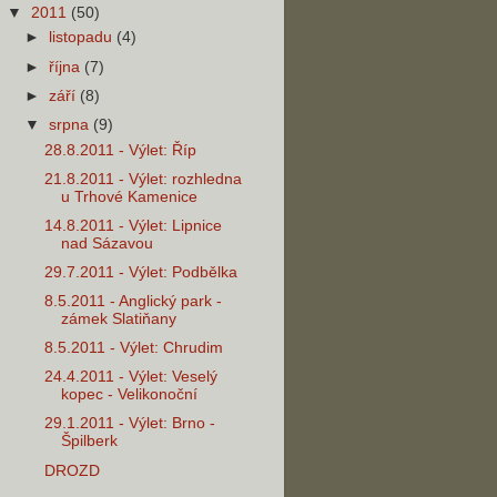
▼
2011
(50)
►
listopadu
(4)
►
října
(7)
►
září
(8)
▼
srpna
(9)
28.8.2011 - Výlet: Říp
21.8.2011 - Výlet: rozhledna
u Trhové Kamenice
14.8.2011 - Výlet: Lipnice
nad Sázavou
29.7.2011 - Výlet: Podbělka
8.5.2011 - Anglický park -
zámek Slatiňany
8.5.2011 - Výlet: Chrudim
24.4.2011 - Výlet: Veselý
kopec - Velikonoční
29.1.2011 - Výlet: Brno -
Špilberk
DROZD