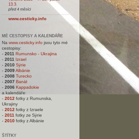
13.3.
před 4 měsíci
www.cesticky.info
MÉ CESTOPISY A KALENDÁŘE
Na
www.cesticky.info
jsou tyto mé
cestopisy:
-
2011
Rumunsko - Ukrajina
-
2011
Izrael
-
2010
Sýrie
-
2009
Albánie
-
2008
Turecko
-
2007
Banát
-
2006
Kappadokie
a kalendáře:
-
2012
fotky z Rumunska,
Ukrajiny
-
2012
fotky z Izraele
-
2011
fotky ze Sýrie
-
2010
fotky z Albánie
ŠTÍTKY