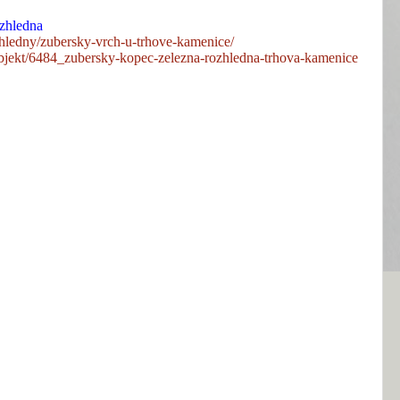
ozhledna
hledny/zubersky-vrch-u-trhove-kamenice/
-objekt/6484_zubersky-kopec-zelezna-rozhledna-trhova-kamenice