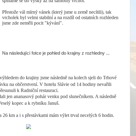
šplháme se do výšky až na samotný vrchol.
Přestože vál mírný vánek (který jsme u země necítili), tak
vrcholek byl velmi stabilní a na rozdíl od ostatních rozhleden
jsme zde neměli pocit "kývání".
Na následující fotce je pohled do krajiny z rozhledny ...
výhledem do krajiny jsme následně na kolech sjeli do Trhové
ávku na občerstvení. V hotelu Slávie od 14 hodiny nevařili
přesunuli k Radniční restauraci.
dali
jen ananasový pohár venku pod slunečníkem. A následně
eselý kopec a k rybníku Januš.
a 26 km a i s přestávkami mám výlet trval necelých 6 hodin.