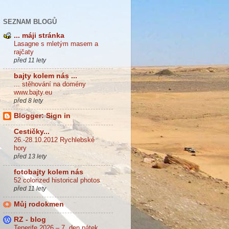
SEZNAM BLOGŮ
... máji stránka
Lasagne s mletým masem a
rajčaty
před 11 lety
bajty kolem nás ...
... stěhování na domény
www.bajty.eu
před 8 lety
Blogger: Sign in
Cestičky...
26.-28.10.2012 Rychlebské
hory
před 13 lety
fotobajty kolem nás
52 colorized historical photos
před 11 lety
Můj rodokmen
RZ - blog
Tenerife 2026 – 7. den pátek