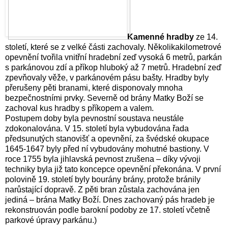
Kamenné hradby
ze 14.
století, které se z velké části zachovaly. Několikakilometrové
opevnění tvořila vnitřní hradební zeď vysoká 6 metrů, parkán
s parkánovou zdí a příkop hluboký až 7 metrů. Hradební zeď
zpevňovaly věže, v parkánovém pásu bašty. Hradby byly
přerušeny pěti branami, které disponovaly mnoha
bezpečnostními prvky. Severně od brány Matky Boží se
zachoval kus hradby s příkopem a valem.
Postupem doby byla pevnostní soustava neustále
zdokonalována. V 15. století byla vybudována řada
předsunutých stanovišť a opevnění, za švédské okupace
1645-1647 byly před ní vybudovány mohutné bastiony. V
roce 1755 byla jihlavská pevnost zrušena – díky vývoji
techniky byla již tato koncepce opevnění překonána. V první
polovině 19. století byly bourány brány, protože bránily
narůstající dopravě. Z pěti bran zůstala zachována jen
jediná – brána Matky Boží. Dnes zachovaný pás hradeb je
rekonstruován podle barokní podoby ze 17. století včetně
parkové úpravy parkánu.)