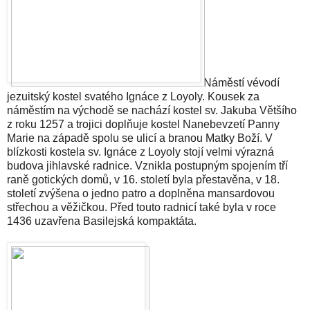
Náměstí vévodí
jezuitský kostel svatého Ignáce z Loyoly. Kousek za
náměstím na východě se nachází kostel sv. Jakuba Většího
z roku 1257 a trojici doplňuje kostel Nanebevzetí Panny
Marie na západě spolu se ulicí a branou Matky Boží. V
blízkosti kostela sv. Ignáce z Loyoly stojí velmi výrazná
budova jihlavské radnice. Vznikla postupným spojením tří
raně gotických domů, v 16. století byla přestavěna, v 18.
století zvýšena o jedno patro a doplněna mansardovou
střechou a věžičkou. Před touto radnicí také byla v roce
1436 uzavřena Basilejská kompaktáta.