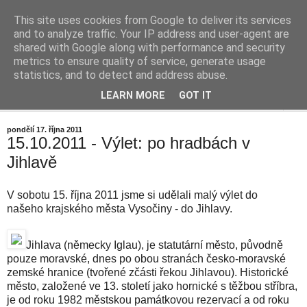
This site uses cookies from Google to deliver its services
Cestičky blog
and to analyze traffic. Your IP address and user-agent are
shared with Google along with performance and security
metrics to ensure quality of service, generate usage
... okolo vesničky (aneb mrňavý Internetový deníček)
statistics, and to detect and address abuse.
LEARN MORE
GOT IT
▼
pondělí 17. října 2011
15.10.2011 - Výlet: po hradbách v
Jihlavě
V sobotu 15. října 2011 jsme si udělali malý výlet do
našeho krajského města Vysočiny - do Jihlavy.
Jihlava (německy Iglau), je statutární město, původně
pouze moravské, dnes po obou stranách česko-moravské
zemské hranice (tvořené zčásti řekou Jihlavou). Historické
město, založené ve 13. století jako hornické s těžbou stříbra,
je od roku 1982 městskou památkovou rezervací a od roku