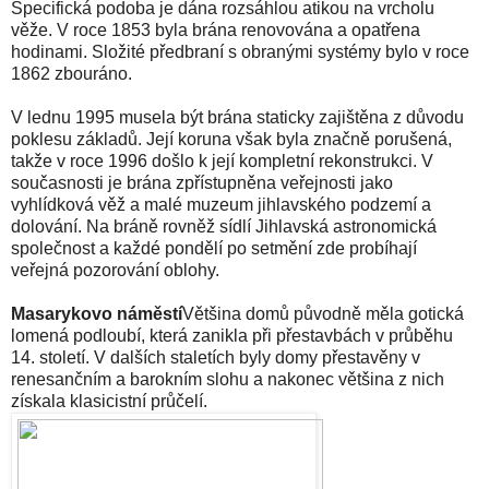
Specifická podoba je dána rozsáhlou atikou na vrcholu
věže. V roce 1853 byla brána renovována a opatřena
hodinami. Složité předbraní s obranými systémy bylo v roce
1862 zbouráno.
V lednu 1995 musela být brána staticky zajištěna z důvodu
poklesu základů. Její koruna však byla značně porušená,
takže v roce 1996 došlo k její kompletní rekonstrukci. V
současnosti je brána zpřístupněna veřejnosti jako
vyhlídková věž a malé muzeum jihlavského podzemí a
dolování. Na bráně rovněž sídlí Jihlavská astronomická
společnost a každé pondělí po setmění zde probíhají
veřejná pozorování oblohy.
Masarykovo náměstí
Většina domů původně měla gotická
lomená podloubí, která zanikla při přestavbách v průběhu
14. století. V dalších staletích byly domy přestavěny v
renesančním a barokním slohu a nakonec většina z nich
získala klasicistní průčelí.