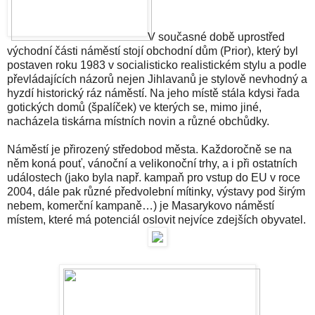
V současné době uprostřed
východní části náměstí stojí obchodní dům (Prior), který byl
postaven roku 1983 v socialisticko realistickém stylu a podle
převládajících názorů nejen Jihlavanů je stylově nevhodný a
hyzdí historický ráz náměstí. Na jeho místě stála kdysi řada
gotických domů (špalíček) ve kterých se, mimo jiné,
nacházela tiskárna místních novin a různé obchůdky.
Náměstí je přirozený středobod města. Každoročně se na
něm koná pouť, vánoční a velikonoční trhy, a i při ostatních
událostech (jako byla např. kampaň pro vstup do EU v roce
2004, dále pak různé předvolební mítinky, výstavy pod širým
nebem, komerční kampaně…) je Masarykovo náměstí
místem, které má potenciál oslovit nejvíce zdejších obyvatel.