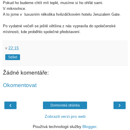
Pokud ho budeme chtít mít teplé, musíme si ho ohřát sami.
V mikrovlnce.
A to jsme v luxusním několika hvězdičkovém hotelu Jeruzalem Gate.
Po vydatné večeři se ještě většina z nás vypravila do společenské
místnosti, kde proběhlo společné představení.
v
22:15
Sdílet
Žádné komentáře:
Okomentovat
‹
›
Domovská stránka
Zobrazit verzi pro web
Používá technologii služby
Blogger
.