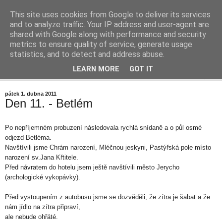
This site uses cookies from Google to deliver its services
Cestičky blog
and to analyze traffic. Your IP address and user-agent are
shared with Google along with performance and security
metrics to ensure quality of service, generate usage
... okolo vesničky (aneb mrňavý Internetový deníček)
statistics, and to detect and address abuse.
LEARN MORE
GOT IT
▼
pátek 1. dubna 2011
Den 11. - Betlém
Po nepříjemném probuzení následovala rychlá snídaně a o půl osmé
odjezd Betléma.
Navštívili jsme Chrám narození, Mléčnou jeskyni, Pastýřská pole místo
narození sv.Jana Křtitele.
Před návratem do hotelu jsem ještě navštívili město Jerycho
(archologické vykopávky).
Před vystoupením z autobusu jsme se dozvěděli, že zítra je šabat a že
nám jídlo na zítra připraví,
ale nebude ohřáté.