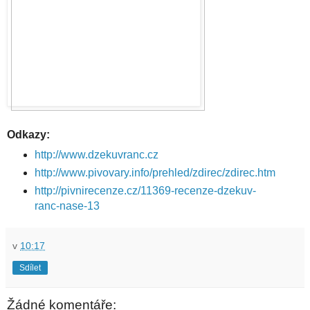
Odkazy:
http://www.dzekuvranc.cz
http://www.pivovary.info/prehled/zdirec/zdirec.htm
http://pivnirecenze.cz/11369-recenze-dzekuv-
ranc-nase-13
v
10:17
Sdílet
Žádné komentáře: