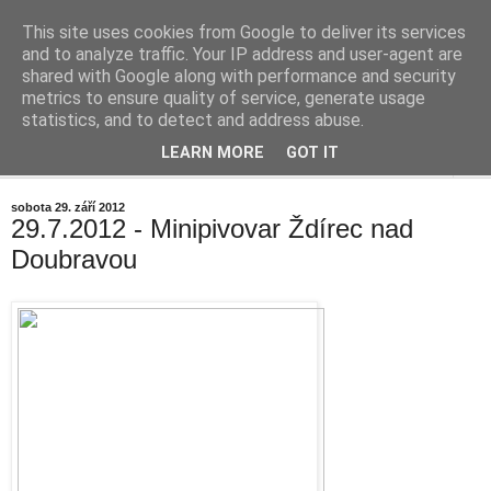
This site uses cookies from Google to deliver its services
Cestičky blog
and to analyze traffic. Your IP address and user-agent are
shared with Google along with performance and security
metrics to ensure quality of service, generate usage
... okolo vesničky (aneb mrňavý Internetový deníček)
statistics, and to detect and address abuse.
LEARN MORE
GOT IT
▼
sobota 29. září 2012
29.7.2012 - Minipivovar Ždírec nad
Doubravou