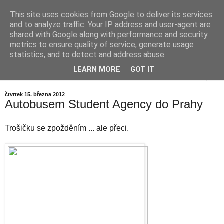
This site uses cookies from Google to deliver its services
Cestičky blog
and to analyze traffic. Your IP address and user-agent are
shared with Google along with performance and security
metrics to ensure quality of service, generate usage
... okolo vesničky (aneb mrňavý Internetový deníček)
statistics, and to detect and address abuse.
LEARN MORE
GOT IT
▼
čtvrtek 15. března 2012
Autobusem Student Agency do Prahy
Trošičku se zpožděním ... ale přeci.