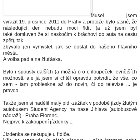
Musel jsem
vyrazit 19. prosince 2011 do Prahy a protože bylo jasné, že
následující den nebudu moci řídit (a už jsem byl
také domluven že si naskočím k bráchovi do auta na cestu
zpět), tak
zbývalo jen vymyslet, jak se dostat do našeho hlavního
města.
A volba padla na žluťáska.
Bylo i spousty dalších (a možná i) o chloupeček levnějších
možností, ale já jsem si chtěl opravdu potvrdit, že vše, co
sem - tam probleskne až do novin, či do televize ... je
pravda.
Takže jsem si nadělil malý pidi-zážitek v podobě jízdy žlutým
autobusem Student Agency na trase Jihlava (autobusové
nádraží) - Praha Florenc.
Nejprve k zakoupení jízdenky ...
Jízdenka se nekupuje u řidiče.